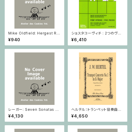
Mike Oldfield: Hergest Rid
ショスタコーヴィチ : 2つのヴァ
ge / ピアノ
イオリンとピアノのための 5つの
¥940
¥6,410
小品 / ヴァイオリン2とピアノ
レーガー: Seven Sonatas o
ヘルテル：トランペット協奏曲第1
p. 91 Heft 2 / ヴァイオリン
番 変ホ長調/トランペット・ピア
¥4,130
¥4,650
ノ