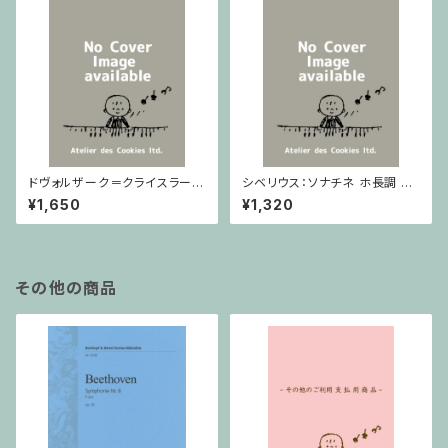
ドヴォルザーク＝クライスラー：
シベリウス：ソナチネ ホ長調 O
スラヴ幻想曲 ロ短調 from Op.
p.80 / ヴァイオリンとピアノ
¥1,650
¥1,320
55-4, Op.75 / ヴァイオリンと
ピアノ
その他の商品