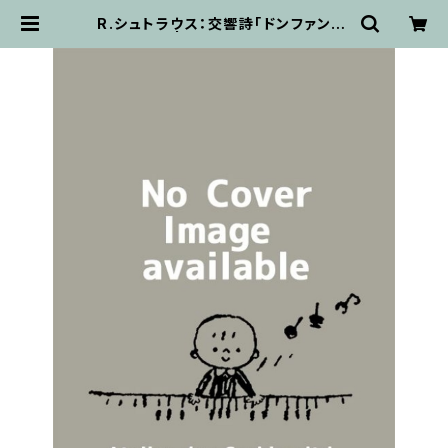
R.シュトラウス：交響詩「ドンファン」 /
フルスコア | 輸入楽譜専門店 アトリ
エ・デ・くっきぃず