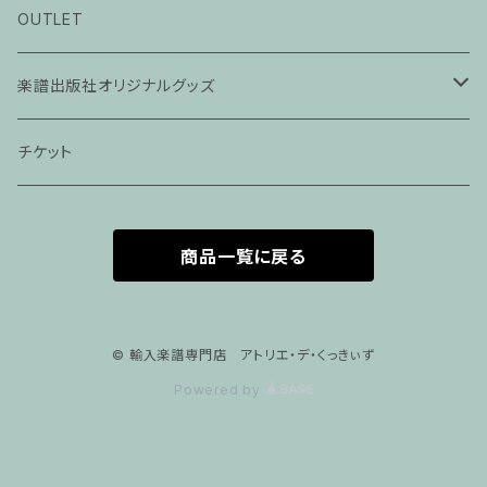
ピアノ科３０分レッスン
OUTLET
ピアノ科４５分レッスン
楽譜出版社オリジナルグッズ
家族割プラン
アパレル
チケット
家族割適用プラン１
声楽
商品一覧に戻る
家族割適用プラン2
声楽ピアノ４５分レッスン
家族割適用プラン3
ヴァイオリンピアノ６０分レッスン
© 輸入楽譜専門店 アトリエ・デ・くっきぃず
Powered by
家族割適用プラン4
ヴァイオリン
ピアノ科６０分レッスン