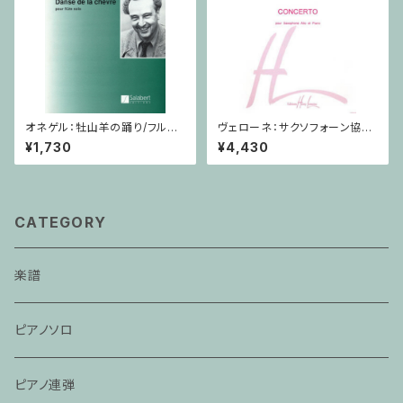
オネゲル：牡山羊の踊り/フルー
ヴェローネ：サクソフォーン協奏
ト
曲 op.65 / アルトサクソフォー
¥1,730
¥4,430
ン,ピアノ
CATEGORY
楽譜
ピアノソロ
ピアノ連弾