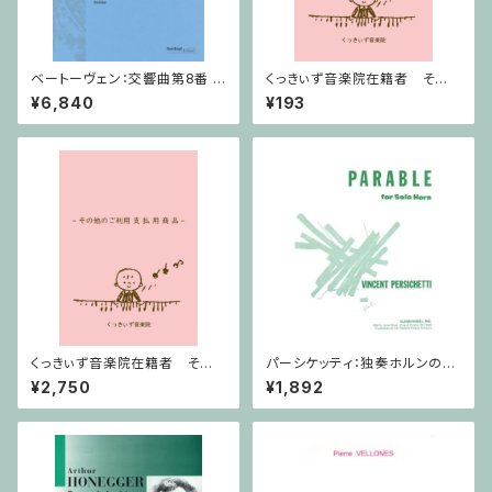
ベートーヴェン：交響曲第8番 /
くっきぃず音楽院在籍者 その
フルスコア
他のご利用支払用商品 ５せん
¥6,840
¥193
ノート
くっきぃず音楽院在籍者 その
パーシケッティ：独奏ホルンのた
他のご利用支払用商品 おば
めの寓話 第８番 作品120 / ホ
¥2,750
¥1,892
けのぼうけん１巻
ルン