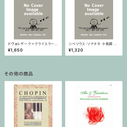
ドヴォルザーク＝クライスラー：
シベリウス：ソナチネ ホ長調 O
スラヴ幻想曲 ロ短調 from Op.
p.80 / ヴァイオリンとピアノ
¥1,650
¥1,320
55-4, Op.75 / ヴァイオリンと
ピアノ
その他の商品