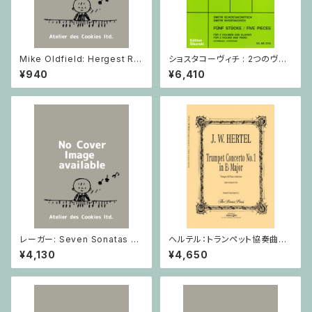
Mike Oldfield: Hergest Rid
ショスタコーヴィチ : 2つのヴァ
ge / ピアノ
イオリンとピアノのための 5つの
¥940
¥6,410
小品 / ヴァイオリン2とピアノ
レーガー: Seven Sonatas o
ヘルテル：トランペット協奏曲第1
p. 91 Heft 2 / ヴァイオリン
番 変ホ長調/トランペット・ピア
¥4,130
¥4,650
ノ