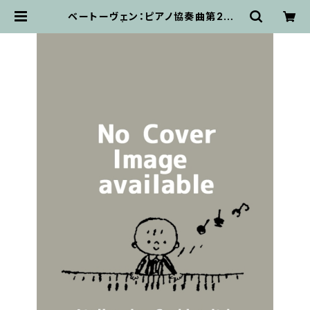
ベートーヴェン：ピアノ協奏曲第2番 /
フルスコア | 輸入楽譜専門店 アトリ
エ・デ・くっきぃず