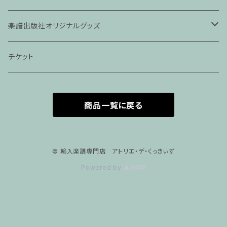
ピアノ科４５分レッスン
楽譜出版社オリジナルグッズ
家族割プラン
アパレル
チケット
家族割適用プラン１
声楽
商品一覧に戻る
家族割適用プラン2
声楽ピアノ４５分レッスン
家族割適用プラン3
ヴァイオリンピアノ６０分レッスン
© 輸入楽譜専門店 アトリエ・デ・くっきぃず
Powered by
家族割適用プラン4
ヴァイオリン
ピアノ科６０分レッスン