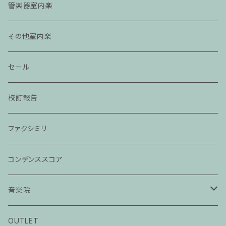
管楽器室内楽
その他室内楽
セール
校訂報告
ファクシミリ
コンデンススコア
音楽院
ピアノ科３０分レッスン
OUTLET