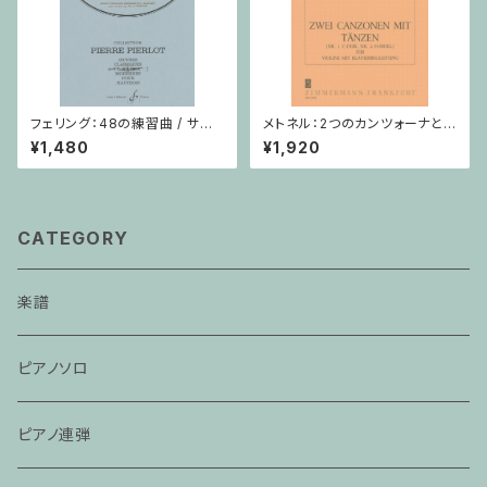
フェリング：48の練習曲 / サク
メトネル：2つのカンツォーナとダ
ソフォーンorオーボエ
ンス Op. 43 / ヴァイオリン・ピ
¥1,480
¥1,920
アノ
CATEGORY
楽譜
ピアノソロ
ピアノ連弾