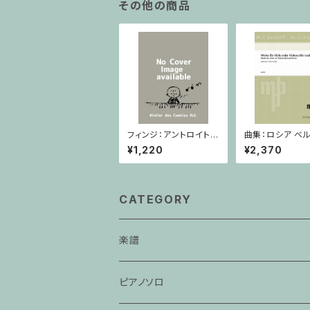
その他の商品
フィンジ：アントロイト /
曲集：ロシア ベル
ヴァイオリン・ピアノ
ック / ヴィオラ（
¥1,220
¥2,370
チェロ）・ピアノ
CATEGORY
楽譜
ピアノソロ