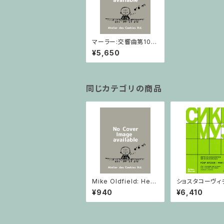
マーラー:交響曲第10番
よりadagio マーラー協
¥5,650
会版 / フルスコア
同じカテゴリの商品
Mike Oldfield: Herg
ショスタコーヴィチ 
est Ridge / ピアノ
つのヴァイオリン
¥940
¥6,410
ノのための 5つの
ヴァイオリン2と