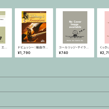
 エポ
ドビュッシー：編曲作品
コールリッジ・テイラー：
くっき
または
集CD付 / ヴァイオリ
ディープリバー Op.59,
者 
¥1,790
¥740
¥2,7
ン・ピアノ
No.10 / ヴァイオリン・
払用商
ピアノ
キーボ