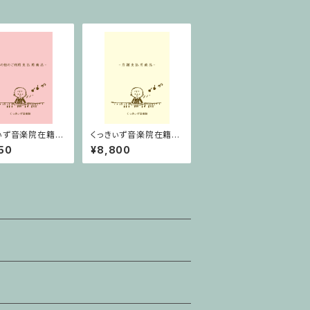
ぃず音楽院在籍
くっきぃず音楽院在籍
その他のご利用支
者 月謝支払用商品
50
¥8,800
品 ワニくんの
ピアノ科 ３０分
ード