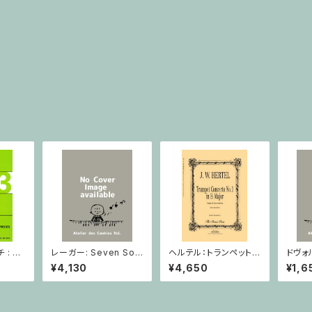
: 2
レーガー: Seven Son
ヘルテル：トランペット協
ドヴォ
とピア
atas op. 91 Heft 2 /
奏曲第1番 変ホ長調/
スラー
¥4,130
¥4,650
¥1,6
小品 /
ヴァイオリン
トランペット・ピアノ
短調 f
ピアノ
Op.7
とピア