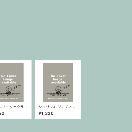
ルザーク＝クライ
シベリウス：ソナチネ ホ
：スラヴ幻想曲 ロ
長調 Op.80 / ヴァイオ
50
¥1,320
rom Op.55-4,
リンとピアノ
5 / ヴァイオリン
ノ