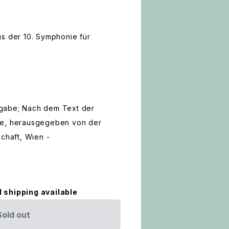
us der 10. Symphonie für
gabe; Nach dem Text der
be, herausgegeben von der
schaft, Wien -
l shipping available
Sold out