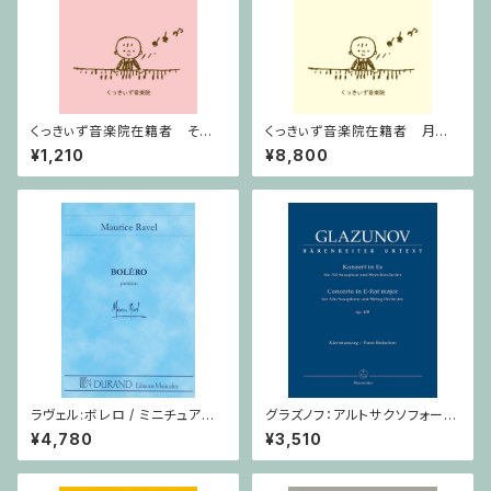
くっきぃず音楽院在籍者 その
くっきぃず音楽院在籍者 月謝
他のご利用支払用商品 テクニ
支払用商品 ピアノ科 ３０分
¥1,210
¥8,800
ック
ラヴェル:ボレロ / ミニチュアス
グラズノフ：アルトサクソフォーン
コア
と弦楽オーケストラのための 協
¥4,780
¥3,510
奏曲 変ホ長調 Op. 109 / サク
ソフォーンとピアノ