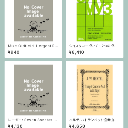
Mike Oldfield: Hergest Rid
ショスタコーヴィチ : 2つのヴァ
ge / ピアノ
イオリンとピアノのための 5つの
¥940
¥6,410
小品 / ヴァイオリン2とピアノ
レーガー: Seven Sonatas o
ヘルテル：トランペット協奏曲第1
p. 91 Heft 2 / ヴァイオリン
番 変ホ長調/トランペット・ピア
¥4,130
¥4,650