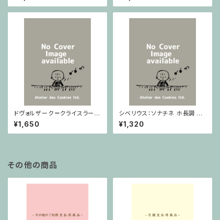
ノ
ドヴォルザーク＝クライスラー：
シベリウス：ソナチネ ホ長調 O
スラヴ幻想曲 ロ短調 from Op.
p.80 / ヴァイオリンとピアノ
¥1,650
¥1,320
55-4, Op.75 / ヴァイオリンと
ピアノ
その他の商品