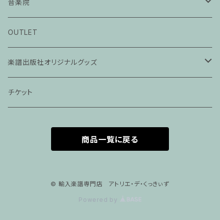
音楽院
ピアノ科３０分レッスン
OUTLET
ピアノ科４５分レッスン
楽譜出版社オリジナルグッズ
家族割プラン
アパレル
チケット
家族割適用プラン１
声楽
商品一覧に戻る
家族割適用プラン2
声楽ピアノ４５分レッスン
家族割適用プラン3
ヴァイオリンピアノ６０分レッスン
© 輸入楽譜専門店 アトリエ・デ・くっきぃず
Powered by
家族割適用プラン4
ヴァイオリン