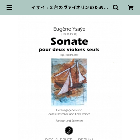
イザイ : ２台のヴァイオリンのための
無伴奏ソナタ Op. posthume | 輸
入楽譜専門店 アトリエ・デ・くっきぃ
ず