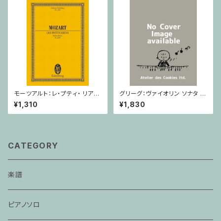
モーツアルト：レ・プティ・ リア
グリーグ：ヴァイオリン ソナタ ヘ
ン/ミニチュアスコア
長調 Op.8 / ヴァイオリン・ピア
¥1,310
¥1,830
ノ
CATEGORY
楽譜
ピアノソロ