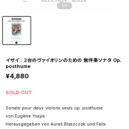
1
/1
イザイ : ２台のヴァイオリンのための 無伴奏ソナタ Op.
posthume
¥4,880
SOLD OUT
Sonate pour deux violons seuls op. posthume
von Eugène Ysaÿe
Herausgegeben von Aureli Blaszczok und Felix