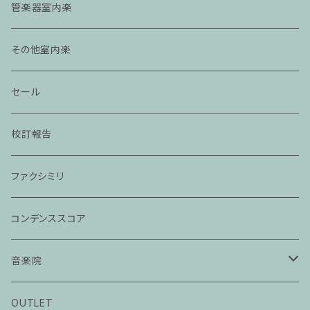
管楽器室内楽
その他室内楽
セール
校訂報告
ファクシミリ
コンデンススコア
音楽院
ピアノ科３０分レッスン
OUTLET