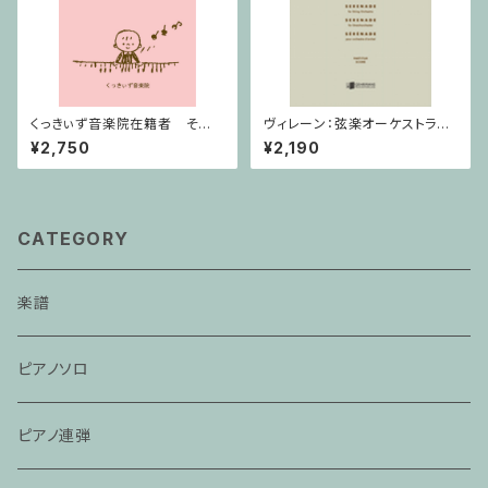
くっきぃず音楽院在籍者 その
ヴィレーン：弦楽オーケストラの
他のご利用支払用商品 おば
ための セレナード Op.11 / ミ
¥2,750
¥2,190
けのぼうけん１巻
ニチュアスコア
CATEGORY
楽譜
ピアノソロ
ピアノ連弾