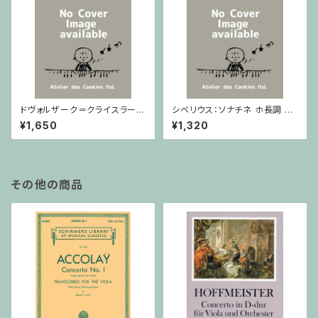
ドヴォルザーク＝クライスラー：
シベリウス：ソナチネ ホ長調 O
スラヴ幻想曲 ロ短調 from Op.
p.80 / ヴァイオリンとピアノ
¥1,650
¥1,320
55-4, Op.75 / ヴァイオリンと
ピアノ
その他の商品