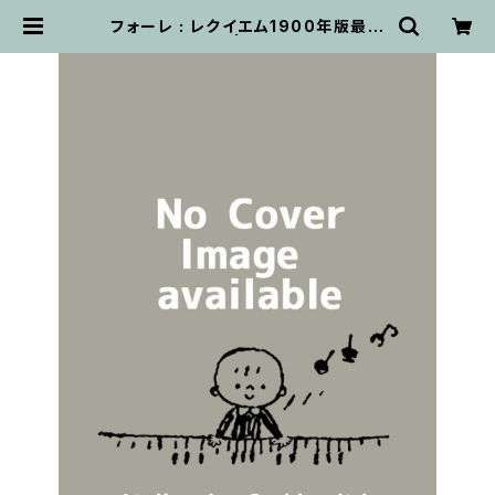
フォーレ : レクイエム1900年版最終
稿 / フルスコア | 輸入楽譜専門店
アトリエ・デ・くっきぃず