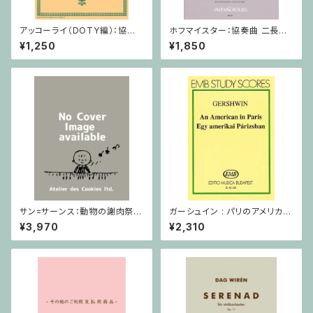
アッコーライ（DOTY編）：協奏
ホフマイスター：協奏曲 二長調
曲第1番 / ヴィオラ・ピアノ
/ ヴィオラ・ピアノ
¥1,250
¥1,850
サン=サーンス：動物の謝肉祭 D
ガーシュイン : パリのアメリカ人
urand / ミニチュアスコア
/ ミニチュアスコア
¥3,970
¥2,310