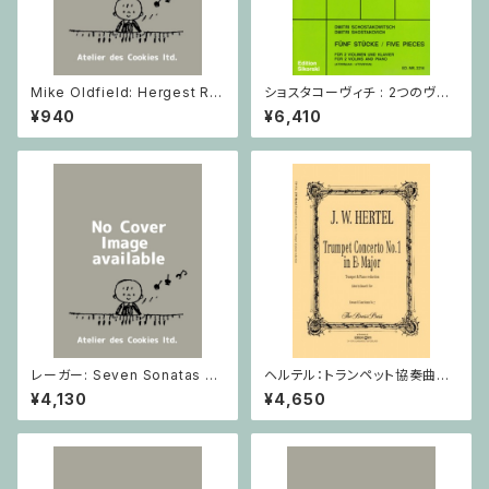
Mike Oldfield: Hergest Rid
ショスタコーヴィチ : 2つのヴァ
ge / ピアノ
イオリンとピアノのための 5つの
¥940
¥6,410
小品 / ヴァイオリン2とピアノ
レーガー: Seven Sonatas o
ヘルテル：トランペット協奏曲第1
p. 91 Heft 2 / ヴァイオリン
番 変ホ長調/トランペット・ピア
¥4,130
¥4,650
ノ