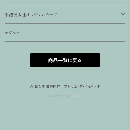
ピアノ科４５分レッスン
楽譜出版社オリジナルグッズ
家族割プラン
アパレル
チケット
家族割適用プラン１
声楽
商品一覧に戻る
家族割適用プラン2
声楽ピアノ４５分レッスン
家族割適用プラン3
ヴァイオリンピアノ６０分レッスン
© 輸入楽譜専門店 アトリエ・デ・くっきぃず
Powered by
家族割適用プラン4
ヴァイオリン
ピアノ科６０分レッスン