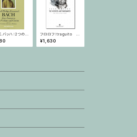
.E.バッハ：2つのソ
フロロフ：traguito ア
q 76, 78 / ヴァ
ルメイダの主題による
80
¥1,630
ン・ピアノ
即興曲 / ヴァイオリン・
ピアノ