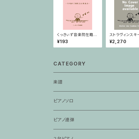
くっきぃず音楽院在籍
ストラヴィンスキ
者 その他のご利用支
チンゲールの歌
¥193
¥2,270
払用商品 ５せんノート
行進曲 / ヴァイ
ピアノ
CATEGORY
楽譜
ピアノソロ
ピアノ連弾
２台ピアノ