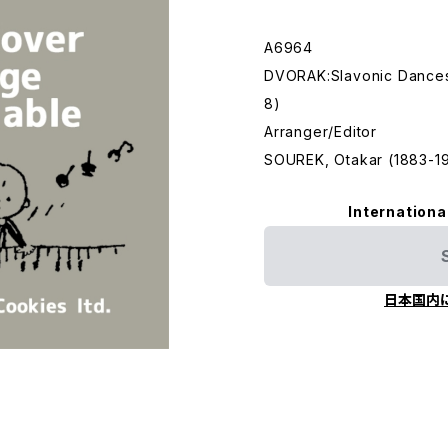
A6964
DVORAK:Slavonic Dances,
8)
Arranger/Editor
SOUREK, Otakar (1883-19
Internationa
日本国内