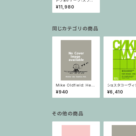
ドヴォルザーク：スラブ
舞曲 op.46 No.5-8 /
¥11,980
フルスコア
同じカテゴリの商品
Mike Oldfield: Herg
ショスタコーヴィチ 
est Ridge / ピアノ
つのヴァイオリン
¥940
¥6,410
ノのための 5つの
ヴァイオリン2と
その他の商品