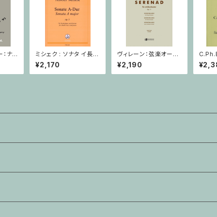
ー：ナイ
ミシェク : ソナタ イ長調
ヴィレーン：弦楽オーケ
C.Ph
・中国の
Op. 5 / コントラバスと
ストラのための セレナ
ナタ W
¥2,170
¥2,190
¥2,3
オリン・
ピアノ
ード Op.11 / ミニチュア
イオリ
スコア