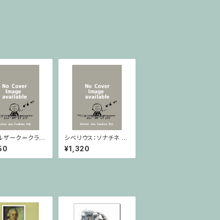
ルザーク＝クライ
シベリウス：ソナチネ ホ
：スラヴ幻想曲 ロ
長調 Op.80 / ヴァイオ
50
¥1,320
rom Op.55-4,
リンとピアノ
5 / ヴァイオリン
ノ