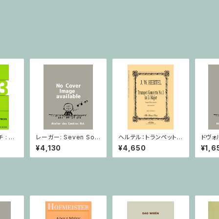
: 2
レーガー: Seven Son
ヘルテル：トランペット協
ドヴォ
とピア
atas op. 91 Heft 2 /
奏曲第1番 変ホ長調/
スラー
¥4,130
¥4,650
¥1,6
小品 /
ヴァイオリン
トランペット・ピアノ
短調 f
ピアノ
Op.7
とピア