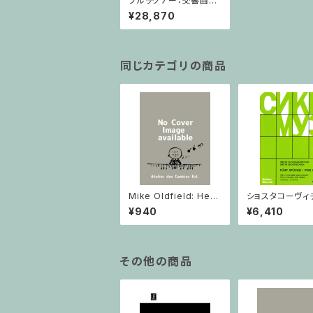
ブルックナー：交響曲第
1番リンツ稿ノヴァーク
¥28,870
版 / フルスコア
同じカテゴリの商品
Mike Oldfield: Herg
ショスタコーヴィチ 
est Ridge / ピアノ
つのヴァイオリン
¥940
¥6,410
ノのための 5つの
ヴァイオリン2と
その他の商品