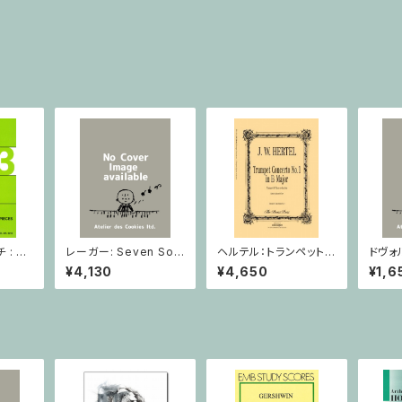
: 2
レーガー: Seven Son
ヘルテル：トランペット協
ドヴォ
とピア
atas op. 91 Heft 2 /
奏曲第1番 変ホ長調/
スラー
¥4,130
¥4,650
¥1,6
小品 /
ヴァイオリン
トランペット・ピアノ
短調 f
ピアノ
Op.7
とピア