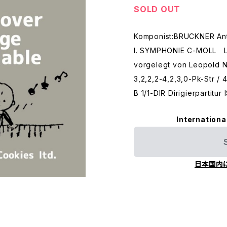
SOLD OUT
Komponist:BRUCKNER An
I. SYMPHONIE C-MOLL L
vorgelegt von Leopold 
3,2,2,2-4,2,3,0-Pk-Str / 
B 1/1-DIR Dirigierpartit
Internationa
日本国内