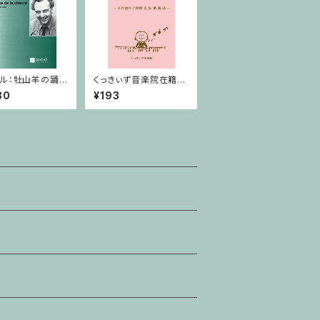
ル：牡山羊の踊
くっきぃず音楽院在籍
ルート
者 その他のご利用支
30
¥193
払用商品 ５せんノート