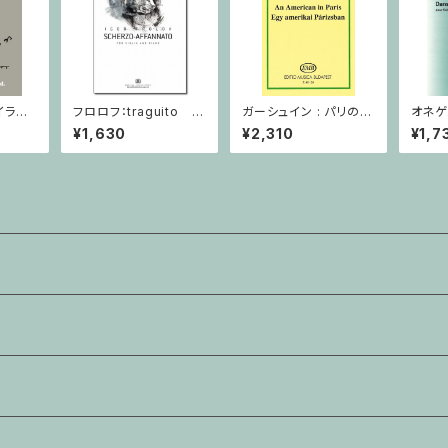
イラー：
フロロフ：traguito ア
ガーシュイン : パリのア
オネゲ
.59,
ルメイダの主題による
メリカ人 / ミニチュアス
り/フ
¥1,630
¥2,310
¥1,7
オリン・
即興曲 / ヴァイオリン・
コア
ピアノ