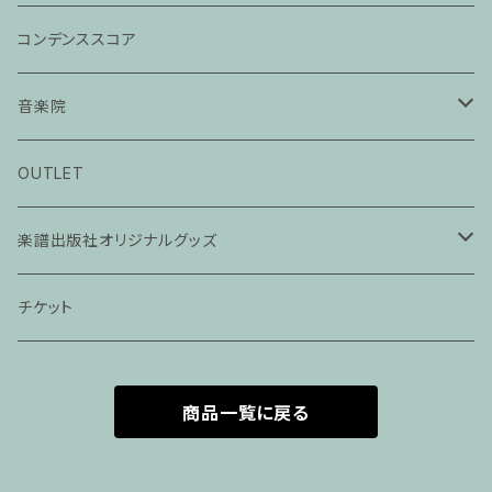
コンデンススコア
音楽院
ピアノ科３０分レッスン
OUTLET
ピアノ科４５分レッスン
楽譜出版社オリジナルグッズ
家族割プラン
アパレル
チケット
家族割適用プラン１
声楽
商品一覧に戻る
家族割適用プラン2
声楽ピアノ４５分レッスン