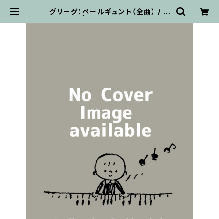
グリーグ：ペールギュント（全曲） / フ
ルスコア | 輸入楽譜専門店 アトリ
エ・デ・くっきぃず