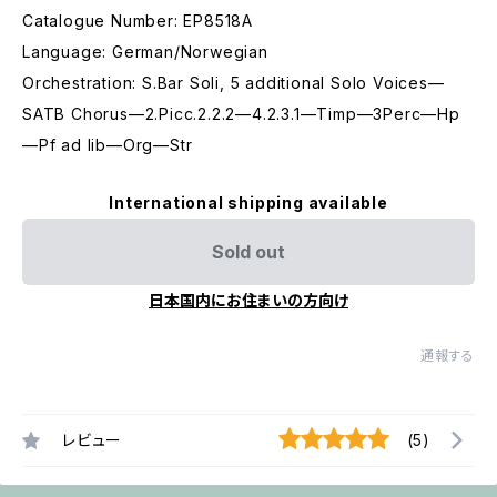
Catalogue Number: EP8518A
Language: German/Norwegian
Orchestration: S.Bar Soli, 5 additional Solo Voices—
SATB Chorus—2.Picc.2.2.2—4.2.3.1—Timp—3Perc—Hp
—Pf ad lib—Org—Str
International shipping available
Sold out
日本国内にお住まいの方向け
通報する
レビュー
(5)