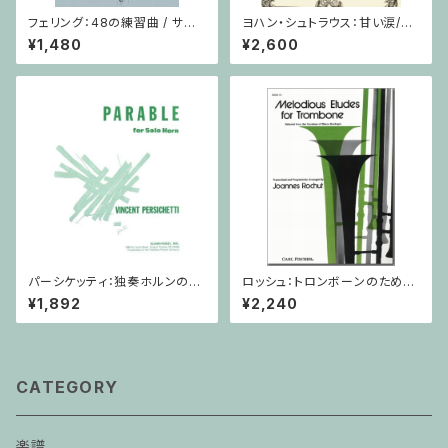
フェリング：48の練習曲 / サク
ヨハン・シュトラウス：甘い涙/ホ
ソフォーンorオーボエ
ルン・ピアノ
¥1,480
¥2,600
パーシケッティ：独奏ホルンのた
ロッシュ：トロンボーンのための
めの寓話 第８番 作品120 / ホ
旋律的練習曲 第3巻/トロンボ
¥1,892
¥2,240
ルン
ーン
CATEGORY
楽譜