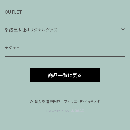
ピアノ科３０分レッスン
OUTLET
ピアノ科４５分レッスン
楽譜出版社オリジナルグッズ
家族割プラン
アパレル
チケット
家族割適用プラン１
声楽
商品一覧に戻る
家族割適用プラン2
声楽ピアノ４５分レッスン
家族割適用プラン3
ヴァイオリンピアノ６０分レッスン
© 輸入楽譜専門店 アトリエ・デ・くっきぃず
Powered by
家族割適用プラン4
ヴァイオリン