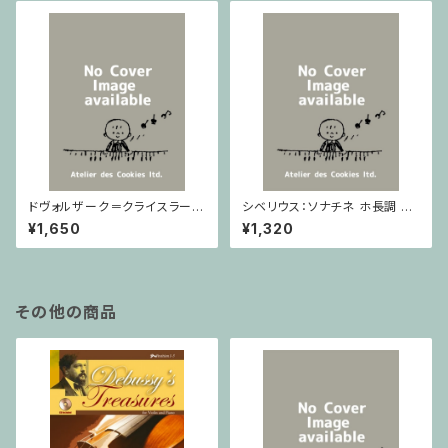
ドヴォルザーク＝クライスラー：
シベリウス：ソナチネ ホ長調 O
スラヴ幻想曲 ロ短調 from Op.
p.80 / ヴァイオリンとピアノ
¥1,650
¥1,320
55-4, Op.75 / ヴァイオリンと
ピアノ
その他の商品