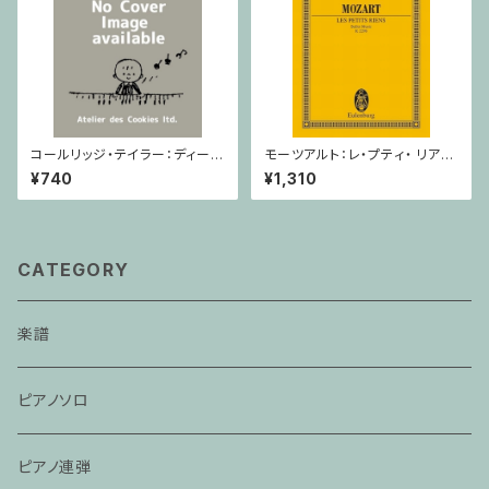
コールリッジ・テイラー：ディープ
モーツアルト：レ・プティ・ リア
リバー Op.59,No.10 / ヴァイオ
ン/ミニチュアスコア
¥740
¥1,310
リン・ピアノ
CATEGORY
楽譜
ピアノソロ
ピアノ連弾