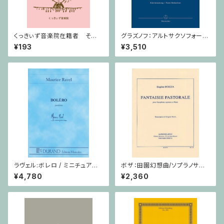
くっきぃず音楽院在籍者 その
グラズノフ：アルトサクソフォーン
他のご利用支払用商品 ５せん
と弦楽オーケストラのための 協
¥193
¥3,510
ノート
奏曲 変ホ長調 Op. 109 / サク
ソフォーンとピアノ
ラヴェル:ボレロ / ミニチュアス
ボザ：田園幻想曲/ソプラノサク
コア
ソフォーン・ピアノ
¥4,780
¥2,360