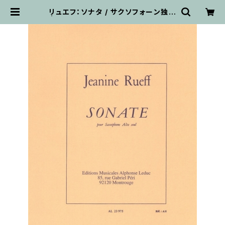
リュエフ：ソナタ / サクソフォーン独奏
| 輸入楽譜専門店 アトリエ・デ・くっ
きぃず