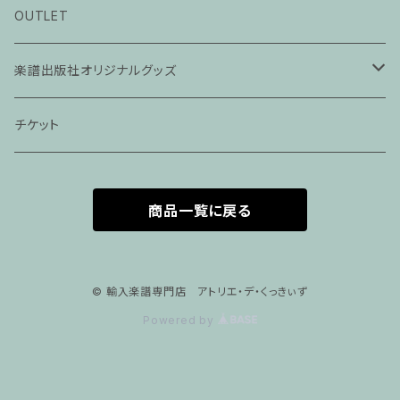
ピアノ科３０分レッスン
OUTLET
ピアノ科４５分レッスン
楽譜出版社オリジナルグッズ
家族割プラン
アパレル
チケット
家族割適用プラン１
声楽
商品一覧に戻る
家族割適用プラン2
声楽ピアノ４５分レッスン
家族割適用プラン3
ヴァイオリンピアノ６０分レッスン
© 輸入楽譜専門店 アトリエ・デ・くっきぃず
Powered by
家族割適用プラン4
ヴァイオリン
ピアノ科６０分レッスン