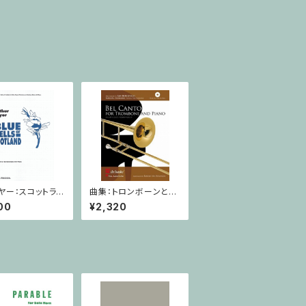
ヤー：スコットラン
曲集：トロンボーンとピ
鐘草/トロンボー
アノのためのベルカン
00
¥2,320
リトン）・ピアノ
ト/トロンボーン・ピアノ