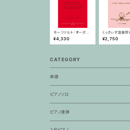
モーツァルト：オーボエ,
くっきぃず音楽院
クラリネット,ホルン,ファ
者 その他のご
¥4,330
¥2,750
ゴットと管弦楽のための
払用商品 ワニ
協奏交響曲 / オーボエ,
キーボード
クラリネット,ホルン,ファ
ゴット,ピアノ
CATEGORY
楽譜
ピアノソロ
ピアノ連弾
２台ピアノ