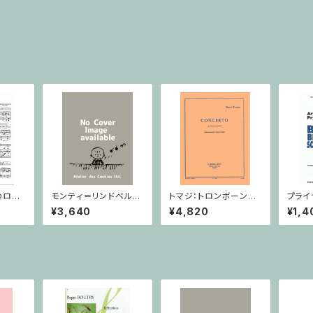
のロマ
モンティ＝リンドベル
トマジ：トロンボーンと
プライ
ン・ピア
イ：チャルダッシュ/トロ
オーケストラのための協
ドの釣
¥3,640
¥4,820
¥1,4
ンボーン・ピアノ
奏曲/トロンボーン・ピア
ン（バ
ノ