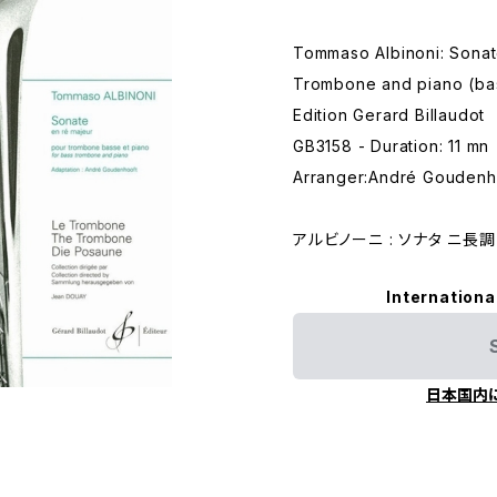
Tommaso Albinoni: Sonat
Trombone and piano (ba
Edition Gerard Billaudot
GB3158 - Duration: 11 mn
Arranger:André Goudenh
アルビノーニ : ソナタ ニ長
Internationa
日本国内