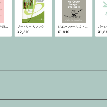
在籍
ブートリー：リフレクショ
ジョン・フォールズ：4月
パーシ
利用支
ンズ/サクソフォーン・ピ
- イングランド / ピアノ
ルンの
¥2,310
¥1,910
¥1,8
くんの
アノ
ソロ
番 作品