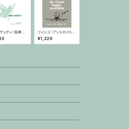
ケッティ：独奏ホ
フィンジ：アントロイト /
ための寓話 第８
ヴァイオリン・ピアノ
92
¥1,220
120 / ホルン