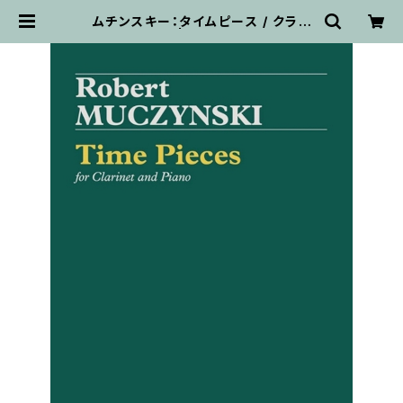
ムチンスキー：タイムピース / クラリ
ネット・ピアノ | 輸入楽譜専門店 ア
トリエ・デ・くっきぃず