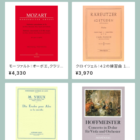
モーツァルト：オーボエ,クラリネ
クロイツェル：４２の練習曲 １巻
ット,ホルン,ファゴットと管弦楽
/ ヴァイオリン教本
¥4,330
¥3,970
のための協奏交響曲 / オーボ
エ,クラリネット,ホルン,ファゴッ
ト,ピアノ