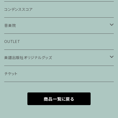
コンデンススコア
音楽院
ピアノ科３０分レッスン
OUTLET
ピアノ科４５分レッスン
楽譜出版社オリジナルグッズ
家族割プラン
アパレル
チケット
家族割適用プラン１
声楽
商品一覧に戻る
家族割適用プラン2
声楽ピアノ４５分レッスン