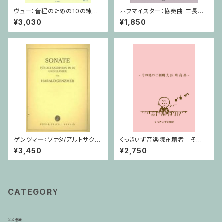
ヴュー：音程のための10の練習
ホフマイスター：協奏曲 二長調
/ ヴィオラ
/ ヴィオラ・ピアノ
¥3,030
¥1,850
ゲンツマ―：ソナタ/アルトサクソ
くっきぃず音楽院在籍者 その
フォーン・ピアノ
他のご利用支払用商品 おば
¥3,450
¥2,750
けのぼうけん２巻
CATEGORY
楽譜