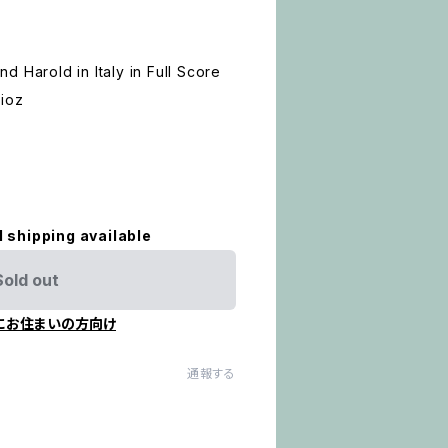
d Harold in Italy in Full Score
lioz
l shipping available
Sold out
にお住まいの方向け
通報する