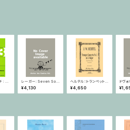
: 2
レーガー: Seven Son
ヘルテル：トランペット協
ドヴォ
とピア
atas op. 91 Heft 2 /
奏曲第1番 変ホ長調/
スラー
¥4,130
¥4,650
¥1,6
小品 /
ヴァイオリン
トランペット・ピアノ
短調 f
ピアノ
Op.7
とピア