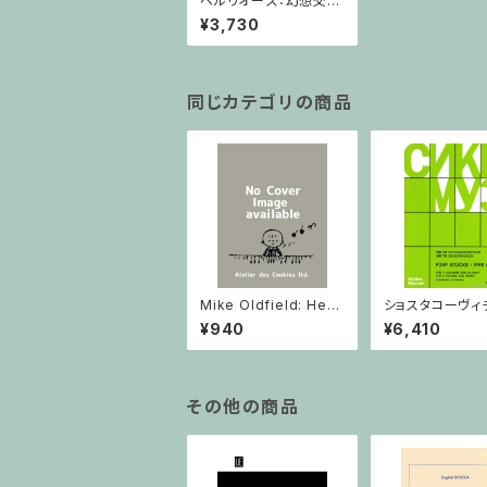
ベルリオーズ：幻想交響
曲とイタリアのハロルド
¥3,730
/ フルスコア
同じカテゴリの商品
Mike Oldfield: Herg
ショスタコーヴィチ 
est Ridge / ピアノ
つのヴァイオリン
¥940
¥6,410
ノのための 5つの
ヴァイオリン2と
その他の商品