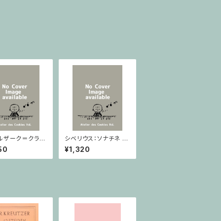
ルザーク＝クライ
シベリウス：ソナチネ ホ
：スラヴ幻想曲 ロ
長調 Op.80 / ヴァイオ
50
¥1,320
rom Op.55-4,
リンとピアノ
5 / ヴァイオリン
ノ