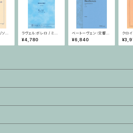
/ソプ
ラヴェル:ボレロ / ミニ
ベートーヴェン：交響曲
クロイ
ン・ピア
チュアスコア
第8番 / フルスコア
習曲 １
¥4,780
¥6,840
¥3,9
ン教