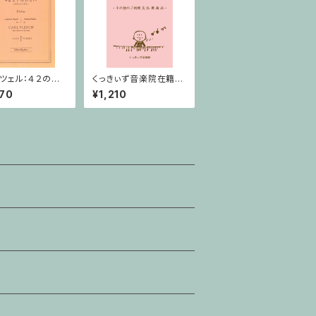
ツェル：４２の練
くっきぃず音楽院在籍
巻 / ヴァイオリ
者 その他のご利用支
70
¥1,210
本
払用商品 テクニック