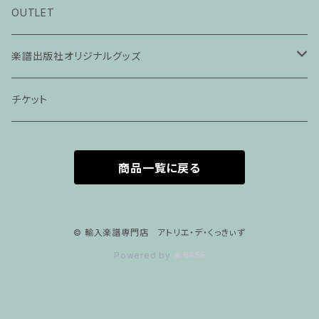
ピアノ科３０分レッスン
OUTLET
ピアノ科４５分レッスン
楽譜出版社オリジナルグッズ
家族割プラン
アパレル
チケット
家族割適用プラン１
声楽
商品一覧に戻る
家族割適用プラン2
声楽ピアノ４５分レッスン
家族割適用プラン3
ヴァイオリンピアノ６０分レッスン
© 輸入楽譜専門店 アトリエ・デ・くっきぃず
Powered by
家族割適用プラン4
ヴァイオリン
ピアノ科６０分レッスン