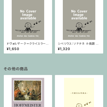
ドヴォルザーク＝クライスラー：
シベリウス：ソナチネ ホ長調 O
スラヴ幻想曲 ロ短調 from Op.
p.80 / ヴァイオリンとピアノ
¥1,650
¥1,320
55-4, Op.75 / ヴァイオリンと
ピアノ
その他の商品