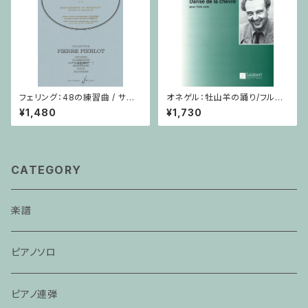
フェリング：48の練習曲 / サク
オネゲル：牡山羊の踊り/フルー
ソフォーンorオーボエ
ト
¥1,480
¥1,730
CATEGORY
楽譜
ピアノソロ
ピアノ連弾