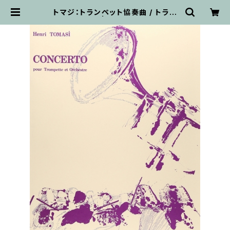
トマジ：トランペット協奏曲 / トラン
ペット・ピアノ | 輸入楽譜専門店 ア
トリエ・デ・くっきぃず