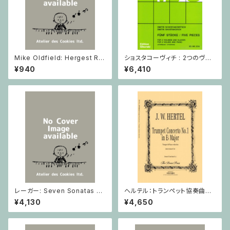
Mike Oldfield: Hergest Rid
ショスタコーヴィチ : 2つのヴァ
ge / ピアノ
イオリンとピアノのための 5つの
¥940
¥6,410
小品 / ヴァイオリン2とピアノ
レーガー: Seven Sonatas o
ヘルテル：トランペット協奏曲第1
p. 91 Heft 2 / ヴァイオリン
番 変ホ長調/トランペット・ピア
¥4,130
¥4,650
ノ