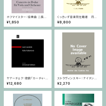
ホフマイスター：協奏曲 二長調
くっきぃず音楽院在籍者 月謝
/ ヴィオラ・ピアノ
支払用商品 ピアノ科 ３０分
¥1,850
¥8,800
ヤナーチェク：歌劇「カーチャ・カ
ストラヴィンスキー：ナイチンゲ
ヴァノヴァー」 / フルスコア
ールの歌・中国の行進曲 / ヴァ
¥12,680
¥2,270
イオリン・ピアノ