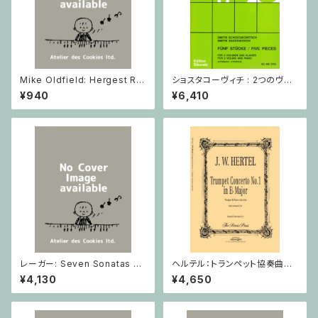
Mike Oldfield: Hergest Rid
ショスタコーヴィチ : 2つのヴァ
ge / ピアノ
イオリンとピアノのための 5つの
¥940
¥6,410
小品 / ヴァイオリン2とピアノ
レーガー: Seven Sonatas o
ヘルテル：トランペット協奏曲第1
p. 91 Heft 2 / ヴァイオリン
番 変ホ長調/トランペット・ピア
¥4,130
¥4,650
ノ