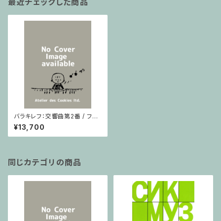
最近チェックした商品
バラキレフ：交響曲第2番 / フル
スコア
¥13,700
同じカテゴリの商品