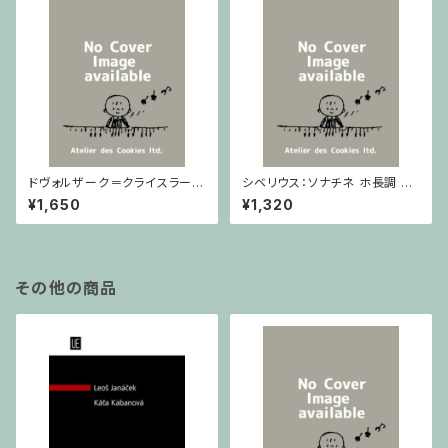
ドヴォルザーク＝クライスラー：
シベリウス：ソナチネ ホ長調 O
スラヴ幻想曲 ロ短調 from Op.
p.80 / ヴァイオリンとピアノ
¥1,650
¥1,320
55-4, Op.75 / ヴァイオリンと
ピアノ
その他の商品