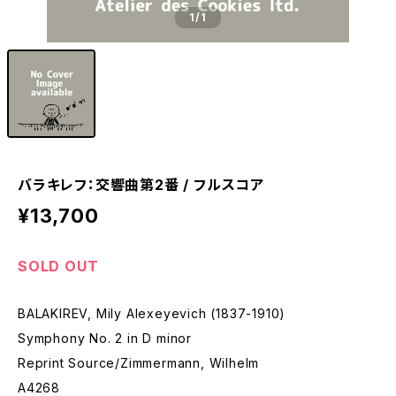
1
/1
バラキレフ：交響曲第2番 / フルスコア
¥13,700
SOLD OUT
BALAKIREV, Mily Alexeyevich (1837-1910)
Symphony No. 2 in D minor
Reprint Source/Zimmermann, Wilhelm
A4268