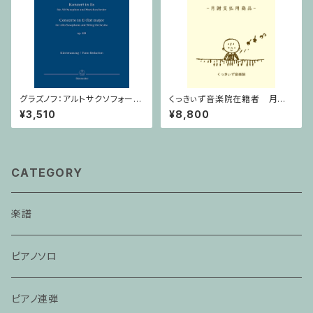
グラズノフ：アルトサクソフォーン
くっきぃず音楽院在籍者 月謝
と弦楽オーケストラのための 協
支払用商品 ピアノ科 ３０分
¥3,510
¥8,800
奏曲 変ホ長調 Op. 109 / サク
ソフォーンとピアノ
CATEGORY
楽譜
ピアノソロ
ピアノ連弾