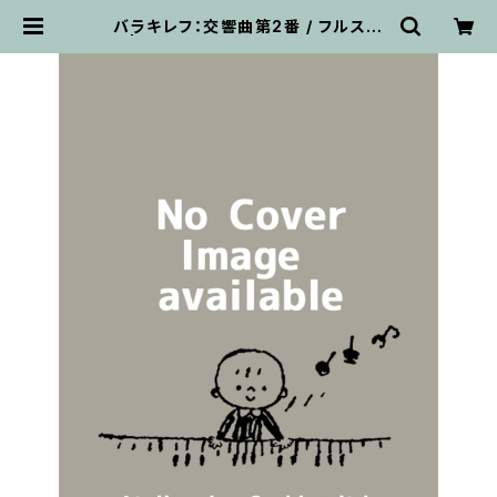
バラキレフ：交響曲第2番 / フルスコ
ア | 輸入楽譜専門店 アトリエ・デ・く
っきぃず