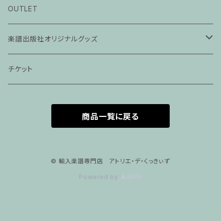
ピアノ科３０分レッスン
OUTLET
ピアノ科４５分レッスン
楽譜出版社オリジナルグッズ
家族割プラン
アパレル
チケット
家族割適用プラン１
声楽
商品一覧に戻る
家族割適用プラン2
声楽ピアノ４５分レッスン
家族割適用プラン3
ヴァイオリンピアノ６０分レッスン
© 輸入楽譜専門店 アトリエ・デ・くっきぃず
Powered by
家族割適用プラン4
ヴァイオリン
ピアノ科６０分レッスン