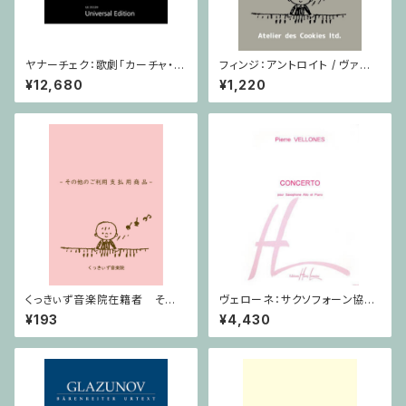
ヤナーチェク：歌劇「カーチャ・カ
フィンジ：アントロイト / ヴァイ
ヴァノヴァー」 / フルスコア
オリン・ピアノ
¥12,680
¥1,220
くっきぃず音楽院在籍者 その
ヴェローネ：サクソフォーン協奏
他のご利用支払用商品 ５せん
曲 op.65 / アルトサクソフォー
¥193
¥4,430
ノート
ン,ピアノ