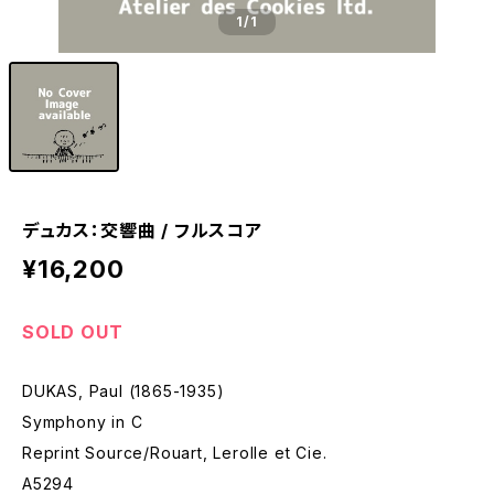
1
/1
デュカス：交響曲 / フルスコア
¥16,200
SOLD OUT
DUKAS, Paul (1865-1935)
Symphony in C
Reprint Source/Rouart, Lerolle et Cie.
A5294