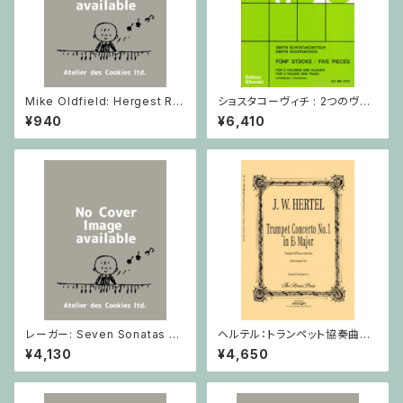
Mike Oldfield: Hergest Rid
ショスタコーヴィチ : 2つのヴァ
ge / ピアノ
イオリンとピアノのための 5つの
¥940
¥6,410
小品 / ヴァイオリン2とピアノ
レーガー: Seven Sonatas o
ヘルテル：トランペット協奏曲第1
p. 91 Heft 2 / ヴァイオリン
番 変ホ長調/トランペット・ピア
¥4,130
¥4,650
ノ