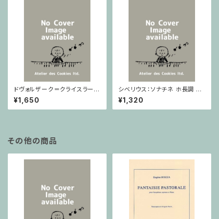
ドヴォルザーク＝クライスラー：
シベリウス：ソナチネ ホ長調 O
スラヴ幻想曲 ロ短調 from Op.
p.80 / ヴァイオリンとピアノ
¥1,650
¥1,320
55-4, Op.75 / ヴァイオリンと
ピアノ
その他の商品