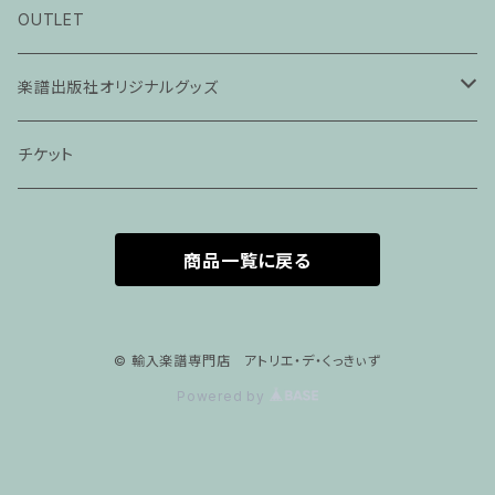
ピアノ科３０分レッスン
OUTLET
ピアノ科４５分レッスン
楽譜出版社オリジナルグッズ
家族割プラン
アパレル
チケット
家族割適用プラン１
声楽
商品一覧に戻る
家族割適用プラン2
声楽ピアノ４５分レッスン
家族割適用プラン3
ヴァイオリンピアノ６０分レッスン
© 輸入楽譜専門店 アトリエ・デ・くっきぃず
Powered by
家族割適用プラン4
ヴァイオリン
ピアノ科６０分レッスン