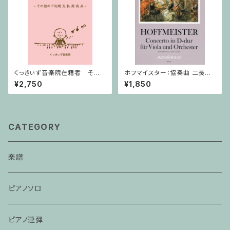
くっきぃず音楽院在籍者 その
ホフマイスター：協奏曲 二長調
他のご利用支払用商品 おば
/ ヴィオラ・ピアノ
¥2,750
¥1,850
けのぼうけん２巻
CATEGORY
楽譜
ピアノソロ
ピアノ連弾