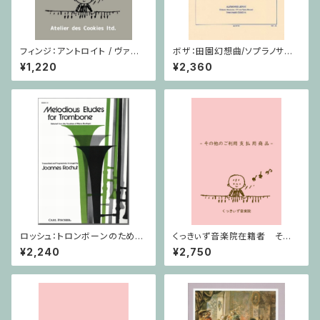
フィンジ：アントロイト / ヴァイ
ボザ：田園幻想曲/ソプラノサク
オリン・ピアノ
ソフォーン・ピアノ
¥1,220
¥2,360
ロッシュ：トロンボーンのための
くっきぃず音楽院在籍者 その
旋律的練習曲 第3巻/トロンボ
他のご利用支払用商品 おば
¥2,240
¥2,750
ーン
けのぼうけん１巻