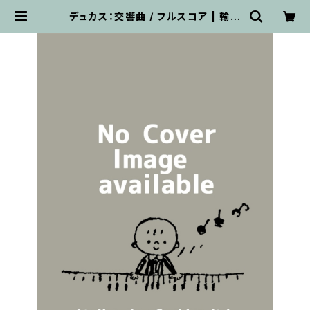
デュカス：交響曲 / フルスコア | 輸入
楽譜専門店 アトリエ・デ・くっきぃず