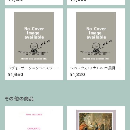
ノ
ドヴォルザーク＝クライスラー：
シベリウス：ソナチネ ホ長調 O
スラヴ幻想曲 ロ短調 from Op.
p.80 / ヴァイオリンとピアノ
¥1,650
¥1,320
55-4, Op.75 / ヴァイオリンと
ピアノ
その他の商品