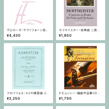
ヴェローネ：サクソフォーン協奏
ホフマイスター：協奏曲 二長調
曲 op.65 / アルトサクソフォー
/ ヴィオラ・ピアノ
¥4,430
¥1,850
ン,ピアノ
クロイツェル：４２の練習曲 ２巻
ドビュッシー：編曲作品集CD付
/ ヴァイオリン教本
/ ヴァイオリン・ピアノ
¥3,250
¥1,790