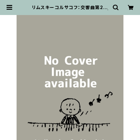
リムスキーコルサコフ：交響曲第2番
「アンタール」（第2稿） / フルスコア |
輸入楽譜専門店 アトリエ・デ・くっき
ぃず