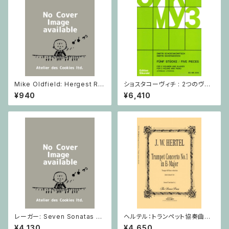
Mike Oldfield: Hergest Rid
ショスタコーヴィチ : 2つのヴァ
ge / ピアノ
イオリンとピアノのための 5つの
¥940
¥6,410
小品 / ヴァイオリン2とピアノ
レーガー: Seven Sonatas o
ヘルテル：トランペット協奏曲第1
p. 91 Heft 2 / ヴァイオリン
番 変ホ長調/トランペット・ピア
¥4,130
¥4,650