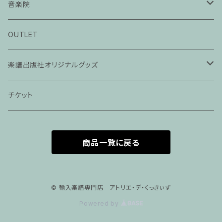
音楽院
ピアノ科３０分レッスン
OUTLET
ピアノ科４５分レッスン
楽譜出版社オリジナルグッズ
家族割プラン
アパレル
チケット
家族割適用プラン１
声楽
商品一覧に戻る
家族割適用プラン2
声楽ピアノ４５分レッスン
家族割適用プラン3
ヴァイオリンピアノ６０分レッスン
© 輸入楽譜専門店 アトリエ・デ・くっきぃず
Powered by
家族割適用プラン4
ヴァイオリン