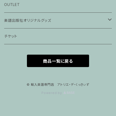
ピアノ科３０分レッスン
OUTLET
ピアノ科４５分レッスン
楽譜出版社オリジナルグッズ
家族割プラン
アパレル
チケット
家族割適用プラン１
声楽
商品一覧に戻る
家族割適用プラン2
声楽ピアノ４５分レッスン
家族割適用プラン3
ヴァイオリンピアノ６０分レッスン
© 輸入楽譜専門店 アトリエ・デ・くっきぃず
Powered by
家族割適用プラン4
ヴァイオリン
ピアノ科６０分レッスン