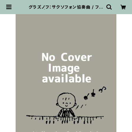
グラズノフ：サクソフォン協奏曲 / フル
スコア | 輸入楽譜専門店 アトリエ・
デ・くっきぃず