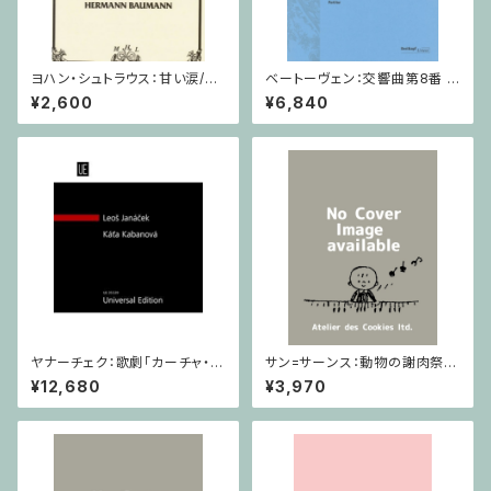
ヨハン・シュトラウス：甘い涙/ホ
ベートーヴェン：交響曲第8番 /
ルン・ピアノ
フルスコア
¥2,600
¥6,840
ヤナーチェク：歌劇「カーチャ・カ
サン=サーンス：動物の謝肉祭 D
ヴァノヴァー」 / フルスコア
urand / ミニチュアスコア
¥12,680
¥3,970