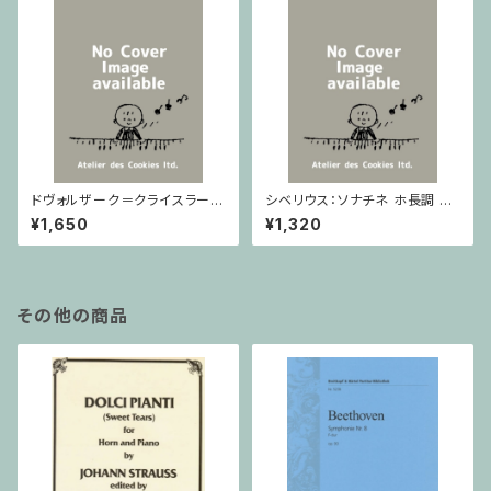
ドヴォルザーク＝クライスラー：
シベリウス：ソナチネ ホ長調 O
スラヴ幻想曲 ロ短調 from Op.
p.80 / ヴァイオリンとピアノ
¥1,650
¥1,320
55-4, Op.75 / ヴァイオリンと
ピアノ
その他の商品