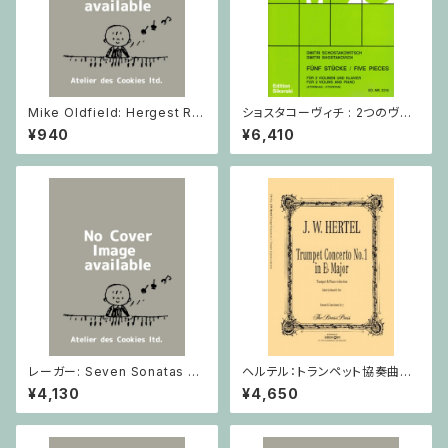
Mike Oldfield: Hergest Rid
ショスタコーヴィチ : 2つのヴァ
ge / ピアノ
イオリンとピアノのための 5つの
¥940
¥6,410
小品 / ヴァイオリン2とピアノ
レーガー: Seven Sonatas o
ヘルテル：トランペット協奏曲第1
p. 91 Heft 2 / ヴァイオリン
番 変ホ長調/トランペット・ピア
¥4,130
¥4,650
ノ