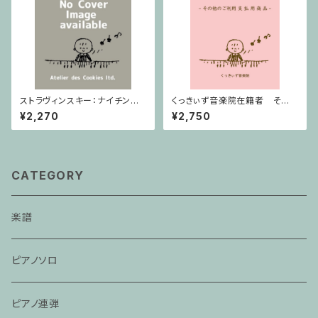
ストラヴィンスキー：ナイチンゲ
くっきぃず音楽院在籍者 その
ールの歌・中国の行進曲 / ヴァ
他のご利用支払用商品 ワニく
¥2,270
¥2,750
イオリン・ピアノ
んのキーボード
CATEGORY
楽譜
ピアノソロ
ピアノ連弾