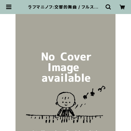
ラフマニノフ:交響的舞曲 / フルスコア
| 輸入楽譜専門店 アトリエ・デ・くっ
きぃず