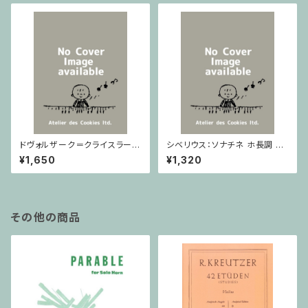
ドヴォルザーク＝クライスラー：
シベリウス：ソナチネ ホ長調 O
スラヴ幻想曲 ロ短調 from Op.
p.80 / ヴァイオリンとピアノ
¥1,650
¥1,320
55-4, Op.75 / ヴァイオリンと
ピアノ
その他の商品