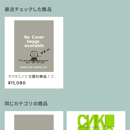
最近チェックした商品
ラフマニノフ:交響的舞曲 / フル
スコア
¥11,080
同じカテゴリの商品