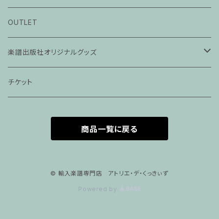
ピアノ科３０分レッスン
OUTLET
ピアノ科４５分レッスン
楽譜出版社オリジナルグッズ
家族割プラン
アパレル
チケット
家族割適用プラン１
声楽
商品一覧に戻る
家族割適用プラン2
声楽ピアノ４５分レッスン
家族割適用プラン3
ヴァイオリンピアノ６０分レッスン
© 輸入楽譜専門店 アトリエ・デ・くっきぃず
Powered by
家族割適用プラン4
ヴァイオリン