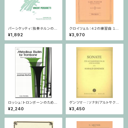
パーシケッティ：独奏ホルンのた
クロイツェル：４２の練習曲 １巻
めの寓話 第８番 作品120 / ホ
/ ヴァイオリン教本
¥1,892
¥3,970
ルン
ロッシュ：トロンボーンのための
ゲンツマ―：ソナタ/アルトサクソ
旋律的練習曲 第3巻/トロンボ
フォーン・ピアノ
¥2,240
¥3,450
ーン