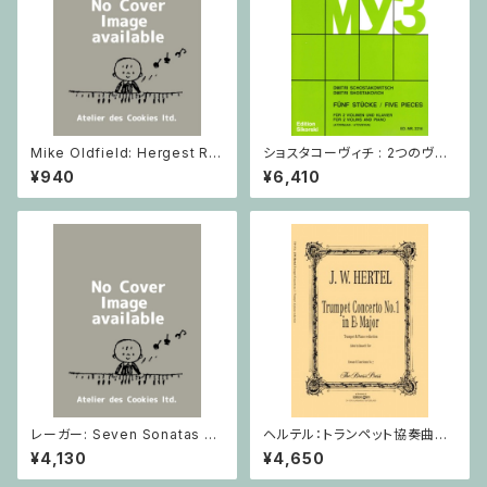
Mike Oldfield: Hergest Rid
ショスタコーヴィチ : 2つのヴァ
ge / ピアノ
イオリンとピアノのための 5つの
¥940
¥6,410
小品 / ヴァイオリン2とピアノ
レーガー: Seven Sonatas o
ヘルテル：トランペット協奏曲第1
p. 91 Heft 2 / ヴァイオリン
番 変ホ長調/トランペット・ピア
¥4,130
¥4,650
ノ