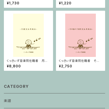
ト
オリン・ピアノ
¥1,730
¥1,220
くっきぃず音楽院在籍者 月謝
くっきぃず音楽院在籍者 その
支払用商品 ピアノ科 ３０分
他のご利用支払用商品 おば
¥8,800
¥2,750
けのぼうけん１巻
CATEGORY
楽譜