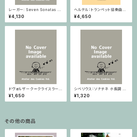
レーガー: Seven Sonatas o
ヘルテル：トランペット協奏曲第1
p. 91 Heft 2 / ヴァイオリン
番 変ホ長調/トランペット・ピア
¥4,130
¥4,650
ノ
ドヴォルザーク＝クライスラー：
シベリウス：ソナチネ ホ長調 O
スラヴ幻想曲 ロ短調 from Op.
p.80 / ヴァイオリンとピアノ
¥1,650
¥1,320
55-4, Op.75 / ヴァイオリンと
ピアノ
その他の商品