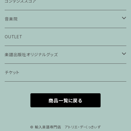
コンデンススコア
音楽院
ピアノ科３０分レッスン
OUTLET
ピアノ科４５分レッスン
楽譜出版社オリジナルグッズ
家族割プラン
アパレル
チケット
家族割適用プラン１
声楽
商品一覧に戻る
家族割適用プラン2
声楽ピアノ４５分レッスン
家族割適用プラン3
ヴァイオリンピアノ６０分レッスン
© 輸入楽譜専門店 アトリエ・デ・くっきぃず