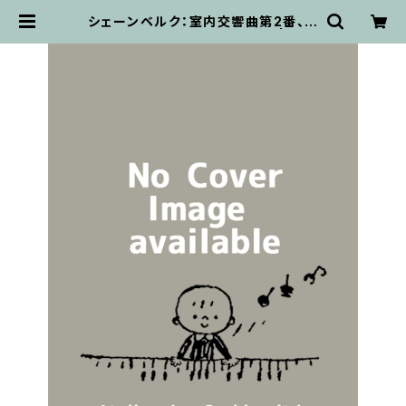
シェーンベルク：室内交響曲第2番、室
内交響曲1番合本 / フルスコア | 輸入
楽譜専門店 アトリエ・デ・くっきぃず